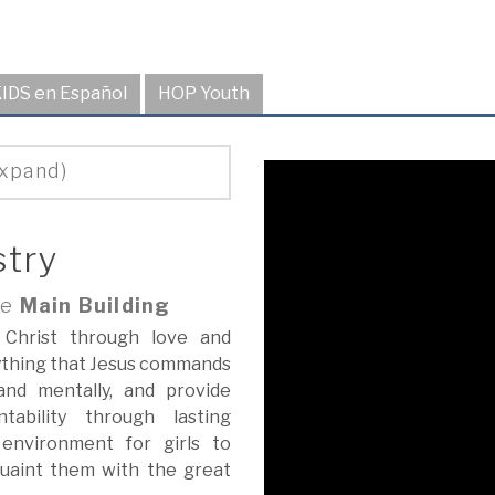
IDS en Español
HOP Youth
expand)
stry
he
Main Building
 Christ through love and
ything that Jesus commands
 and mentally, and provide
ability through lasting
 environment for girls to
cquaint them with the great