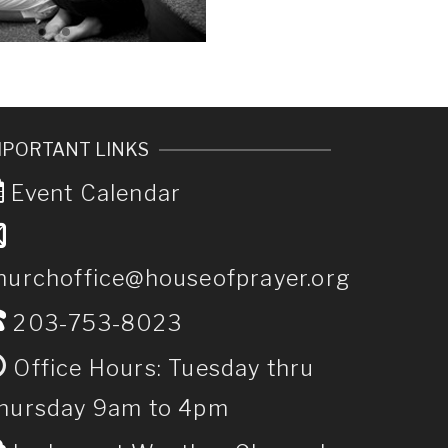
MPORTANT LINKS
Event Calendar
hurchoffice@houseofprayer.org
203-753-8023
Office Hours: Tuesday thru
hursday 9am to 4pm