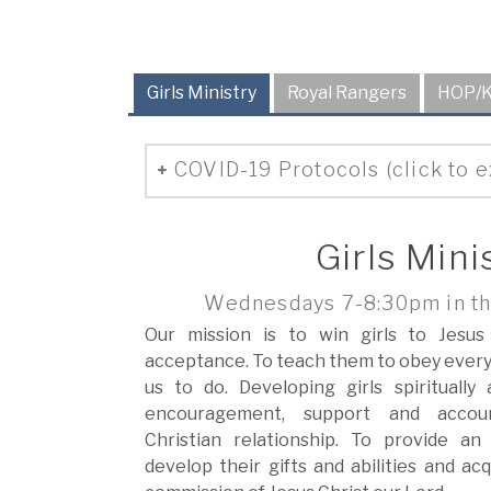
Girls Ministry
Royal Rangers
HOP/K
COVID-19 Protocols (click to 
Girls Mini
Wednesdays 7-8:30pm in t
Our mission is to win girls to Jesus
acceptance. To teach them to obey ever
us to do. Developing girls spiritually
encouragement, support and account
Christian relationship. To provide an
develop their gifts and abilities and a